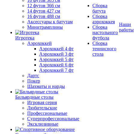
10 футов 305 см
12 футов 366 см
Сборка
14 футов 427 см
батута
16 футов 488 см
Сборка
Аксессуары к батутам
аэрохоккея
Наши
Минитрамплины
Сборка
работы
настольного
Игротека
футбола
Аэрохоккей
Сборка
Аэрохоккей 4 фт
теннисного
Аэрохоккей 3 фт
стола
Аэрохоккей 5 фт
Аэрохоккей 6 фт
Аэрохоккей 7 фт
Дартс
Покер
Шахматы и нарды
Бильярдные столы
Игровая серия
Любительские
Профессиональные
Суперпрофессиональные
Эксклюзивные