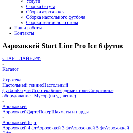
Услуги
Сборка батута
Сборка аэрохоккея
Сборка настольного футбола
Сборка теннисного стола
Наши работы
Контакты
Аэрохоккей Start Line Pro Ice 6 футов
СТАРТ-ЛАЙН.РФ
-
Каталог
-
Игротека
Настольный теннис
Настольный
футбол
Батуты
Игротека
Бильярдные столы
Спортивное
оборудование
_ Мусор (на удаление)
-
Аэрохоккей
Аэрохоккей
Дартс
Покер
Шахматы и нарды
-
Аэрохоккей 6 фт
Аэрохоккей 4 фт
Аэрохоккей 3 фт
Аэрохоккей 5 фт
Аэрохоккей