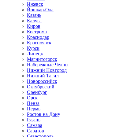
Ижевск
Йошкар-Ола
Казань
Калуга
Киров
Кострома
Краснодар
Красноярск
Курск
Липецк
Магнитогорск
Набережные Челны
Нижний Новгород
Нижний Тагил
Новороссийск
Октябрьский
Оренбург
Орск
Пенза
Пермь
Ростов-на-Дону
Рязань
Самара
Саратов
Севастополь